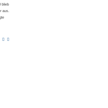
 blieb
r aus.
gte