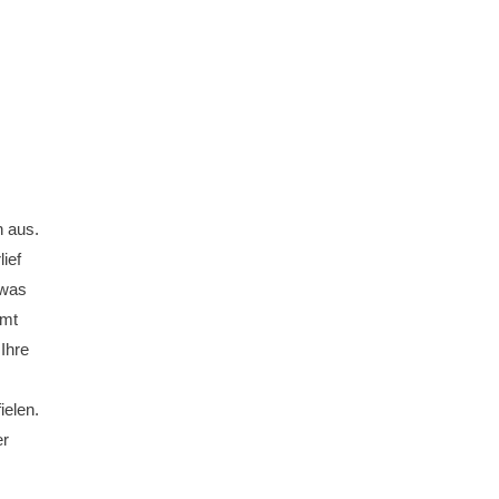
n aus.
ief
twas
amt
Ihre
ielen.
er