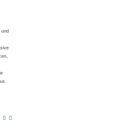
 und
nsive
cen,
ie
aus