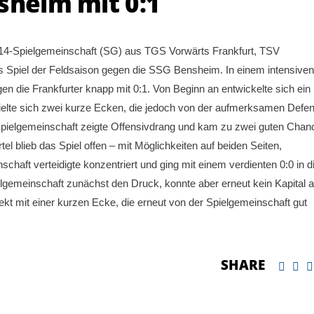
sheim mit 0:1
U14-Spielgemeinschaft (SG) aus TGS Vorwärts Frankfurt, TSV
Spiel der Feldsaison gegen die SSG Bensheim. In einem intensiven
en die Frankfurter knapp mit 0:1. Von Beginn an entwickelte sich ein
elte sich zwei kurze Ecken, die jedoch von der aufmerksamen Defe
e Spielgemeinschaft zeigte Offensivdrang und kam zu zwei guten Chan
el blieb das Spiel offen – mit Möglichkeiten auf beiden Seiten,
haft verteidigte konzentriert und ging mit einem verdienten 0:0 in d
gemeinschaft zunächst den Druck, konnte aber erneut kein Kapital 
kt mit einer kurzen Ecke, die erneut von der Spielgemeinschaft gut
SHARE