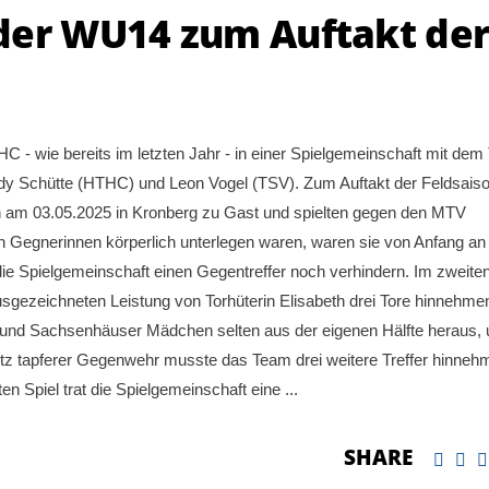
der WU14 zum Auftakt de
C - wie bereits im letzten Jahr - in einer Spielgemeinschaft mit de
dy Schütte (HTHC) und Leon Vogel (TSV). Zum Auftakt der Feldsais
am 03.05.2025 in Kronberg zu Gast und spielten gegen den MTV
 Gegnerinnen körperlich unterlegen waren, waren sie von Anfang an 
die Spielgemeinschaft einen Gegentreffer noch verhindern. Im zweite
usgezeichneten Leistung von Torhüterin Elisabeth drei Tore hinnehme
 und Sachsenhäuser Mädchen selten aus der eigenen Hälfte heraus,
otz tapferer Gegenwehr musste das Team drei weitere Treffer hinneh
ten Spiel trat die Spielgemeinschaft eine
SHARE