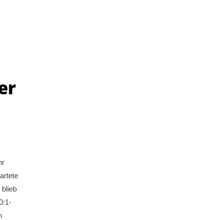
er
hr
artete
 blieb
0:1-
n