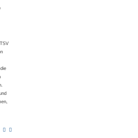
r
m TSV
on
die
n
n.
 und
men,