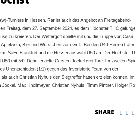
(w)-Turniere in Hessen. Rar ist auch das Angebot an Freitagabend-
nen Freitag, dem 27. September 2024, es dem Höchster THC gelungen
ss zu kreieren. Der Wettergott spielte mit und die Truppe von Casa I
t Apfelwein, Bier und Würstchen vom Grill. Bei den Ü40-Herren trate
m, SaFo Frankfurt und die Hessenauswahl Ü50 an. Der Höchster 
50 mit 5:0. Dabei erzielte Carsten Jöckel drei Tore. Im zweiten Spi
tes Unentschieden (1:1) gegen das favorisierte Team von der
als auch Christian Nyhuis den Siegtreffer hätten erzielen können. Im
en Jöckel, Max Knollmeyer, Christian Nyhuis, Timm Pintner, Holger Ro
SHARE