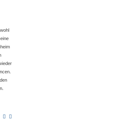
bwohl
keine
uheim
n
wieder
ancen.
 den
n.