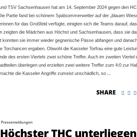
 und TSV Sachsenhausen hat am 14. September 2024 gegen den HC
n. Die Partie fand bei schönem Spätsommerwetter auf der „blauen Wies
innen für das Großfeld verfügte, einigten sich die Teams darauf, das
 an zeigten die Mädchen aus Höchst und Sachsenhausen, dass sie da
haft konnten sie immer wieder gegnerische Pässe abfangen und danac
ige Torchancen ergaben. Obwohl die Kasseler Torfrau eine gute Leistu
de des ersten Viertels zwei schöne Treffer. Auch im zweiten Viertel 
dtteilen überlegen und erzielten zwei weitere Treffer zum 4:0 zur Hal
achte die Kasseler Angriffe zumeist unschädlich, so
SHARE
,
Pressemeldungen
Höchster THC unterliegen