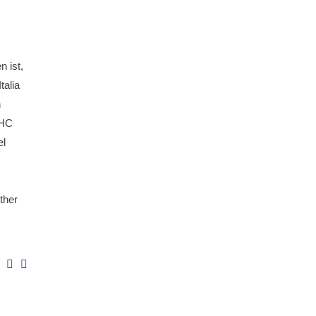
 ist,
talia
n
THC
el
ther