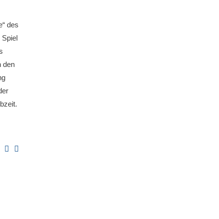
e“ des
 Spiel
s
h den
ng
der
bzeit.