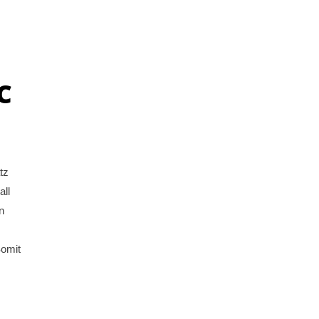
C
tz
all
n
Somit