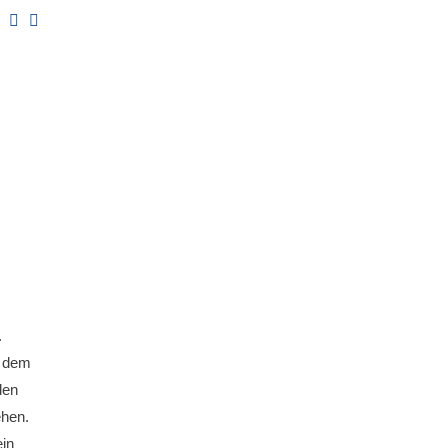
.
g dem
den
ehen.
ein