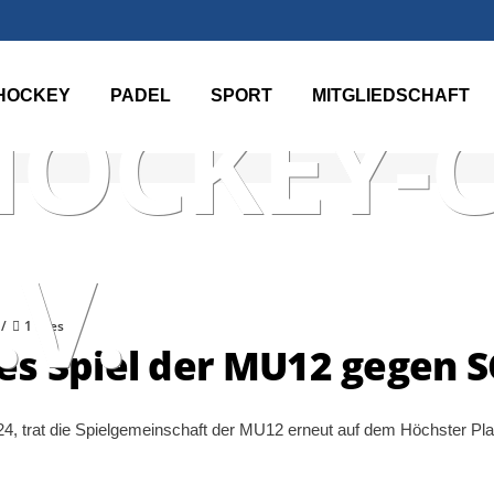
TER TEN
HOCKEY
PADEL
SPORT
MITGLIEDSCHAFT
HOCKEY-
.V.
1 likes
s Spiel der MU12 gegen S
, trat die Spielgemeinschaft der MU12 erneut auf dem Höchster Pl