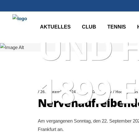
HÖCHS
AKTUELLES
CLUB
TENNIS
UND 
1899 E
26. September 2024
Darius Griebenow
Hockeynews
Nervenaufreibende
Am vergangenen Sonntag, den 22. September 2024
Frankfurt an.