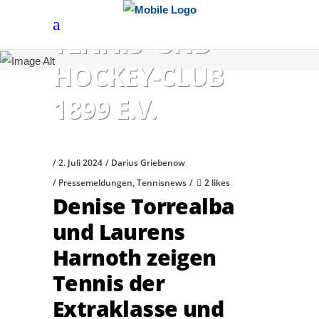
HÖCHSTER
TENNIS- UND
HOCKEY-CLUB
1899 E.V.
2. Juli 2024
Darius Griebenow
Pressemeldungen
,
Tennisnews
2 likes
Denise Torrealba
und Laurens
Harnoth zeigen
Tennis der
Extraklasse und