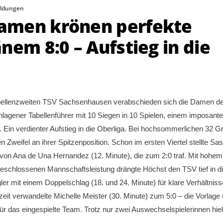
ldungen
amen krönen perfekte
nem 8:0 – Aufstieg in die
abellenzweiten TSV Sachsenhausen verabschieden sich die Damen d
lagener Tabellenführer mit 10 Siegen in 10 Spielen, einem imposant
 Ein verdienter Aufstieg in die Oberliga. Bei hochsommerlichen 32 G
n Zweifel an ihrer Spitzenposition. Schon im ersten Viertel stellte Sas
t von Ana de Una Hernandez (12. Minute), die zum 2:0 traf. Mit hohem
geschlossenen Mannschaftsleistung drängte Höchst den TSV tief in d
gler mit einem Doppelschlag (18. und 24. Minute) für klare Verhältniss
zeit verwandelte Michelle Meister (30. Minute) zum 5:0 – die Vorlage
ür das eingespielte Team. Trotz nur zwei Auswechselspielerinnen hie