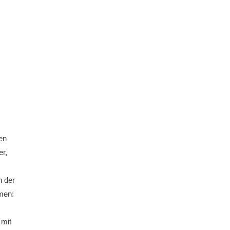
en
er,
n der
men:
 mit