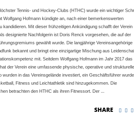
öchster Tennis- und Hockey-Clubs (HTHC) wurde ein wichtiger Schrit
dent Wolfgang Hofmann kündigte an, nach einer bemerkenswerten
 kandidieren. Mit dieser frühzeitigen Ankündigung schafft der Verein
ls designierte Nachfolgerin ist Doris Renck vorgesehen, die auf der
ührungsgremiums gewählt wurde. Die langjährige Vereinsangehörige 
funk bekannt und bringt eine einzigartige Mischung aus Leidenschaf
ikationskompetenz mit. Seitdem Wolfgang Hofmann im Jahr 2017 das
at der Verein eine umfassende physische, operative und strukturell
o wurden in das Vereinsgelände investiert, ein Geschäftsführer wurde
ketball, Fitness und Leichtathletik sind hinzugekommen. Die
chen betrachten den HTHC als ihren Fitnessort. Der
SHARE