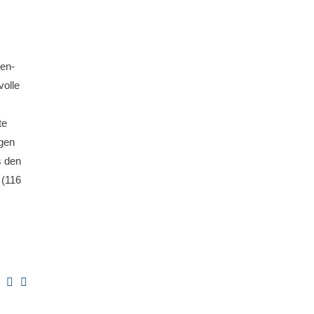
en-
volle
te
igen
s den
 (116