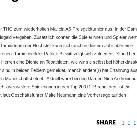
THC zum wiederholten Mal ein A6-Preisgeldturnier aus. In der Dam
sgeld vergeben. Zusätzlich können die Spielerinnen und Spieler wert
Turnierteam der Höchster kann sich auch in diesem Jahr über eine
freuen. Turnierdirektor Patrick Blewitt zeigt sich zufrieden: „Stand heu
erren eine Dichte an Topathleten, wie wir sie selbst bei höherklass
er sind in beiden Feldern gemeldet, manch andere(r) hat Erfahrung au
n Mannschaftsbetrieb. Aktuell wäre bei den Damen Nina Andronicou
zwei weitere Spielerinnen in den Top 200 DTB rangieren, ist ein
st laut Geschäftsführer Malte Neumann eine Vorhersage auf den
SHARE