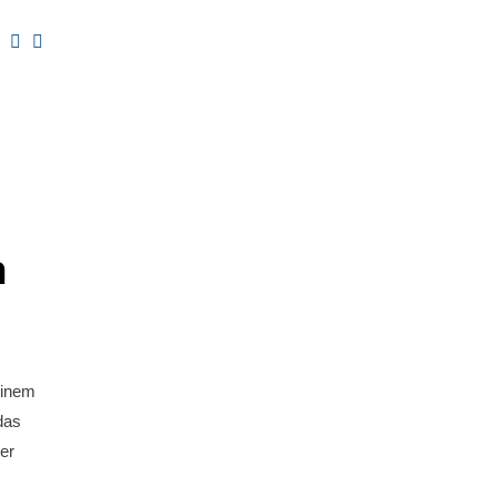
h
einem
das
er