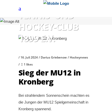
HÖCHSTER
TENNIS- UND
HOCKEY-CLUB
1899 E.V.
16. Juli 2024
Darius Griebenow
Hockeynews
1 likes
Sieg der MU12 in
Kronberg
Bei strahlendem Sonnenschein machten es
die Jungen der MU12 Spielgemeinschaft in
Kronberg spannend.