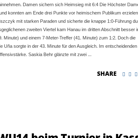
innehmen. Damen sichern sich Heimsieg mit 6:4 Die Höchster Dam
l und konnten am Ende drei Punkte vor heimischem Publikum erzielen
 Miszczyk mit starken Paraden und sicherte die knappe 1:0-Führung d
glichenen zweiten Viertel kam Hanau im dritten Abschnitt besser i
39. Minute) und einem 7-Meter-Treffer (41. Minute) zum 1:2. Doch die
de Uña sorgte in der 43. Minute für den Ausgleich. Im entscheidenden
ffensivstärke. Saskia Behr glänzte mit zwei
SHARE
WU14 beim Turnier in Kas