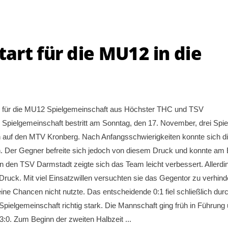
rt für die MU12 in die
nn für die MU12 Spielgemeinschaft aus Höchster THC und TSV
pielgemeinschaft bestritt am Sonntag, den 17. November, drei Spiel
gen auf den MTV Kronberg. Nach Anfangsschwierigkeiten konnte sich d
rn. Der Gegner befreite sich jedoch von diesem Druck und konnte am
en den TSV Darmstadt zeigte sich das Team leicht verbessert. Allerdi
Druck. Mit viel Einsatzwillen versuchten sie das Gegentor zu verhind
ne Chancen nicht nutzte. Das entscheidende 0:1 fiel schließlich dur
 Spielgemeinschaft richtig stark. Die Mannschaft ging früh in Führung
 3:0. Zum Beginn der zweiten Halbzeit