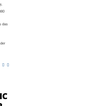
f-
880
es das
 der
HC
2 –