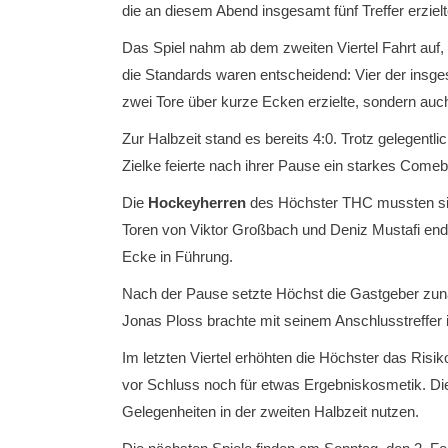
die an diesem Abend insgesamt fünf Treffer erzielte
Das Spiel nahm ab dem zweiten Viertel Fahrt auf
die Standards waren entscheidend: Vier der insge
zwei Tore über kurze Ecken erzielte, sondern auc
Zur Halbzeit stand es bereits 4:0. Trotz gelegent
Zielke feierte nach ihrer Pause ein starkes Come
Die
Hockeyherren
des Höchster THC mussten sic
Toren von Viktor Großbach und Deniz Mustafi end
Ecke in Führung.
Nach der Pause setzte Höchst die Gastgeber zunäch
Jonas Ploss brachte mit seinem Anschlusstreffer i
Im letzten Viertel erhöhten die Höchster das Ris
vor Schluss noch für etwas Ergebniskosmetik. Die 
Gelegenheiten in der zweiten Halbzeit nutzen.