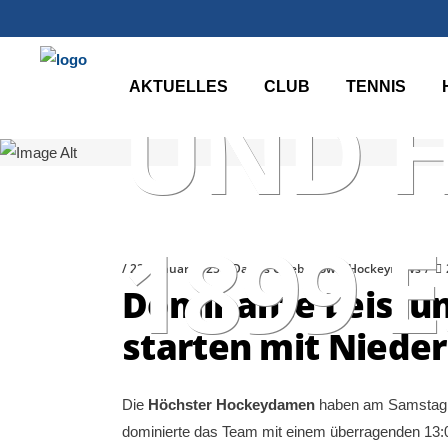
HÖCHS
AKTUELLES
CLUB
TENNIS
UND 
1899 E
22. Januar 2025
Darius Griebenow
Hockeynews
Dominante Leistu
starten mit Nieder
Die
Höchster Hockeydamen
haben am Samstag, d
dominierte das Team mit einem überragenden 13:0-