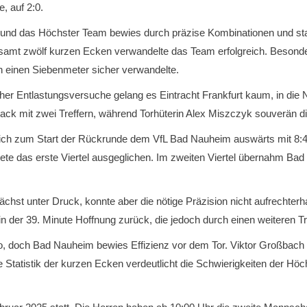
, auf 2:0.
, und das Höchster Team bewies durch präzise Kombinationen und sta
samt zwölf kurzen Ecken verwandelte das Team erfolgreich. Besonder
h einen Siebenmeter sicher verwandelte.
licher Entlastungsversuche gelang es Eintracht Frankfurt kaum, in di
back mit zwei Treffern, während Torhüterin Alex Miszczyk souverän d
h zum Start der Rückrunde dem VfL Bad Nauheim auswärts mit 8:4 g
ete das erste Viertel ausgeglichen. Im zweiten Viertel übernahm B
st unter Druck, konnte aber die nötige Präzision nicht aufrechterhalt
n der 39. Minute Hoffnung zurück, die jedoch durch einen weiteren T
iko, doch Bad Nauheim bewies Effizienz vor dem Tor. Viktor Großbach
Statistik der kurzen Ecken verdeutlicht die Schwierigkeiten der Höc