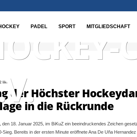
TER TEN
HOCKEY
PADEL
SPORT
MITGLIEDSCHAFT
HOCKEY-
.V.
2 likes
ng der Höchster Hockeyda
lage in die Rückrunde
en 18. Januar 2025, im BiKuZ ein beeindruckendes Zeichen gesetzt
Sieg. Bereits in der ersten Minute eröffnete Ana De Uña Hernandez 