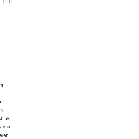
en
ne
en
chluß
s aus
eren,