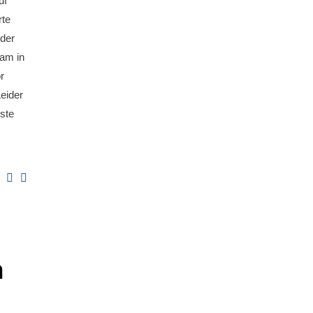
uf
rte
 der
eam in
r
eider
ste
n