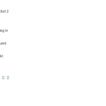
furt 2
eg in
uent
kt