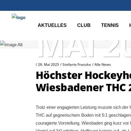
AKTUELLES
CLUB
TENNIS
MAI 2
28. Mai 2025
Stefanie Franzke
Alle News
Höchster Hockeyhe
Wiesbadener THC 
Trotz einer engagierten Leistung musste sich d
THC auf gegnerischem Boden mit 5:1 geschlagen ge
couragierte Vorstellung. Wiesbaden ging kurz vor E
Viertel auf 3:0 erhöhen. Hoffnung keimte auf, als L