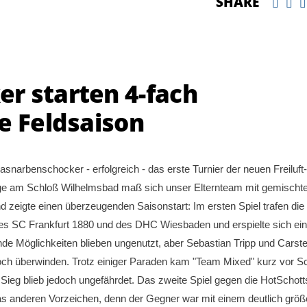
SHARE
r starten 4-fach
e Feldsaison
snarbenschocker - erfolgreich - das erste Turnier der neuen Freiluft-
lage am Schloß Wilhelmsbad maß sich unser Elternteam mit gemischt
zeigte einen überzeugenden Saisonstart: Im ersten Spiel trafen die
es SC Frankfurt 1880 und des DHC Wiesbaden und erspielte sich ei
de Möglichkeiten blieben ungenutzt, aber Sebastian Tripp und Carst
ch überwinden. Trotz einiger Paraden kam "Team Mixed" kurz vor S
 Sieg blieb jedoch ungefährdet. Das zweite Spiel gegen die HotSchott
as anderen Vorzeichen, denn der Gegner war mit einem deutlich größ