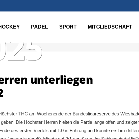
HOCKEY
PADEL
SPORT
MITGLIEDSCHAFT
025
rren unterliegen
2
er Höchster THC am Wochenende der Bundesligareserve des Wiesbad
ben. Die Höchster Herren hielten die Partie lange offen und zeigte
nde des ersten Viertels mit 1:0 in Führung und konnte erst im dritten
ars Janzen in der 40. Minute auf 3:1 verkürzte. Im Schlussviertel ließ