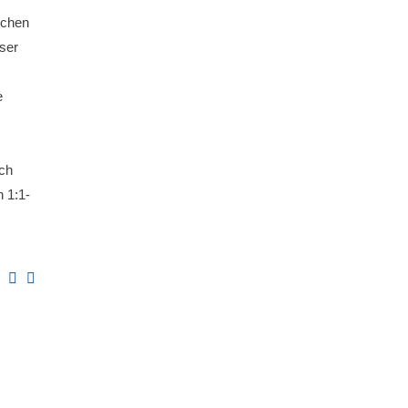
schen
ser
e
och
 1:1-