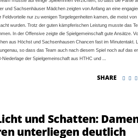
am musste auf einige Spielerinnen verzichten, so dass die Partie a
ster und Sachsenhäuser Mädchen zeigten von Anfang an eine engagie
er Feldvorteile nur zu wenigen Torgelegenheiten kamen, die meist von
macht wurden. Trotz der guten kämpferischen Leistung musste das T
nehmen. In der Offensive zeigte die Spielgemeinschaft gute Ansätze. Vo
ädchen aus Höchst und Sachsenhausen Chancen fast im Minutentakt. L
u ungenau, so dass das Team auch nach diesem Spiel noch auf das er
0:3-Niederlage der Spielgemeinschaft aus HTHC und
SHARE
Licht und Schatten: Dame
en unterliegen deutlich