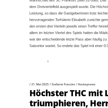
Mannschaft des SC Frankfurt 1880 zu Gast. Das Te
dem Dreiviertelfeld ausgespielt wurde. Die Höch
Leistung, so dass die Gastgeberinnen trotz leicht
hervorragenden Torhüterin Elisabeth zunichte ge
den ersten drei Vierteln jeweils einen Treffer hin
allem im letzten Viertel des Spiels hatten die M
war der entscheidende letzte Pass aber häufig z
Saisontor wartet. So endete das Spiel mit einer 
read more
21. Mai 2025
Stefanie Franzke
Hockeynews
Höchster THC mit 
triumphieren, Herr