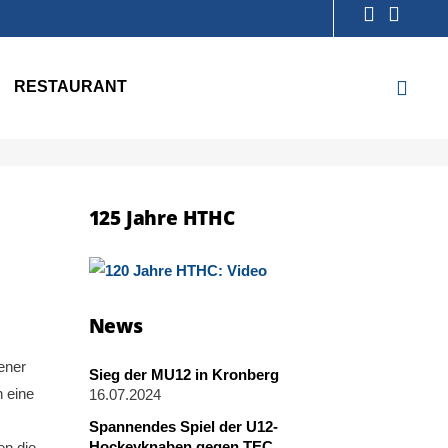
RESTAURANT
125 Jahre HTHC
News
ener
Sieg der MU12 in Kronberg
n eine
16.07.2024
Spannendes Spiel der U12-
Hockeyknaben gegen TEC
en die