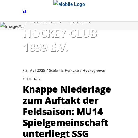
HÖCHSTER
TENNIS- UND
HOCKEY-CLUB
1899 E.V.
5. Mai 2025
Stefanie Franzke
Hockeynews
0 likes
Knappe Niederlage
zum Auftakt der
Feldsaison: MU14
Spielgemeinschaft
unterliegt SSG