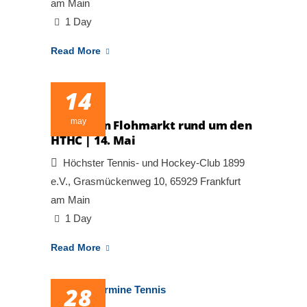
am Main
1 Day
Read More
14
may
Heimchen Flohmarkt rund um den
HTHC | 14. Mai
Höchster Tennis- und Hockey-Club 1899
e.V., Grasmückenweg 10, 65929 Frankfurt
am Main
1 Day
Read More
28