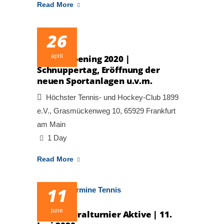
Read More
26
april
Grand Opening 2020 |
Schnuppertag, Eröffnung der
neuen Sportanlagen u.v.m.
Höchster Tennis- und Hockey-Club 1899
e.V., Grasmückenweg 10, 65929 Frankfurt
am Main
1 Day
Read More
11
june
Tages-Spiralturnier Aktive | 11.