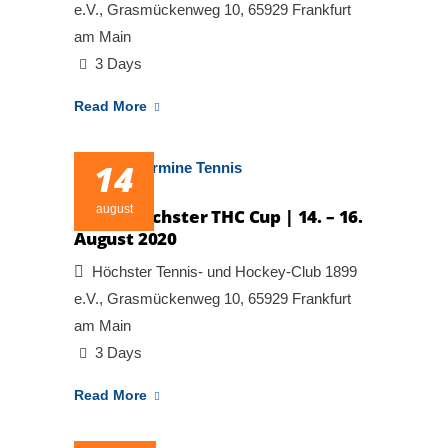
e.V., Grasmückenweg 10, 65929 Frankfurt
am Main
3 Days
Read More
14
august
2. DTB Höchster THC Cup | 14. – 16.
August 2020
Höchster Tennis- und Hockey-Club 1899
e.V., Grasmückenweg 10, 65929 Frankfurt
am Main
3 Days
Read More