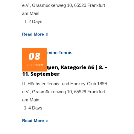
e.V., Grasmückenweg 10, 65929 Frankfurt
am Main
2 Days
Read More
08
september
1. GÖRG Open, Kategorie A6 | 8. –
11. September
Höchster Tennis- und Hockey-Club 1899
e.V., Grasmückenweg 10, 65929 Frankfurt
am Main
4 Days
Read More