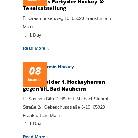
Christmas-Party der Hockey- &
Tennisabteilung
Grasmückenweg 10, 65929 Frankfurt am
Main
1 Day
Read More
08
december
Heimspiel der 1. Hockeyherren
gegen VfL Bad Nauheim
Saalbau BiKuZ Höchst, Michael-Stumpf-
Straße 2/, Gebeschusstraße 6-19, 65929
Frankfurt am Main
1 Day
Read More