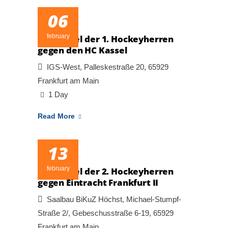
06
february
Heimspiel der 1. Hockeyherren
gegen den HC Kassel
IGS-West, Palleskestraße 20, 65929
Frankfurt am Main
1 Day
Read More
13
february
Heimspiel der 2. Hockeyherren
gegen Eintracht Frankfurt II
Saalbau BiKuZ Höchst, Michael-Stumpf-
Straße 2/, Gebeschusstraße 6-19, 65929
Frankfurt am Main