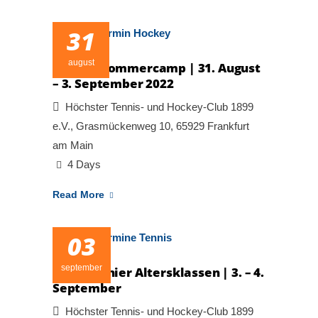
31
august
Hockey Sommercamp | 31. August
– 3. September 2022
Höchster Tennis- und Hockey-Club 1899
e.V., Grasmückenweg 10, 65929 Frankfurt
am Main
4 Days
Read More
03
september
Tagesturnier Altersklassen | 3. – 4.
September
Höchster Tennis- und Hockey-Club 1899