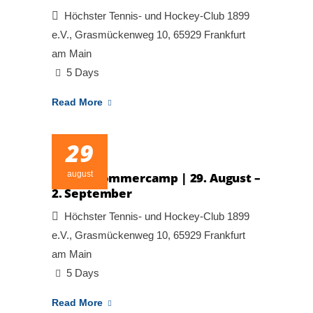
Höchster Tennis- und Hockey-Club 1899
e.V., Grasmückenweg 10, 65929 Frankfurt
am Main
5 Days
Read More
29
august
Tennis Sommercamp | 29. August –
2. September
Höchster Tennis- und Hockey-Club 1899
e.V., Grasmückenweg 10, 65929 Frankfurt
am Main
5 Days
Read More