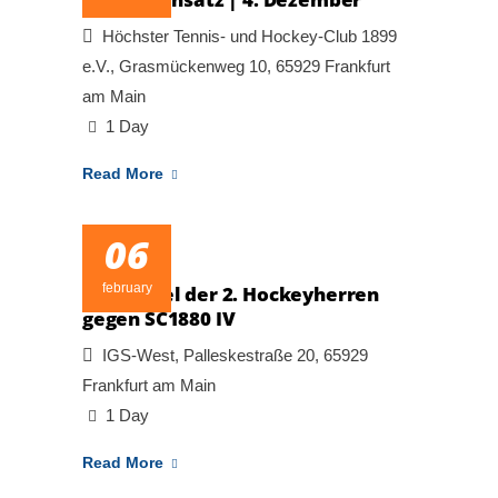
Höchster Tennis- und Hockey-Club 1899
e.V., Grasmückenweg 10, 65929 Frankfurt
am Main
1 Day
Read More
06
february
Heimspiel der 2. Hockeyherren
gegen SC1880 IV
IGS-West, Palleskestraße 20, 65929
Frankfurt am Main
1 Day
Read More