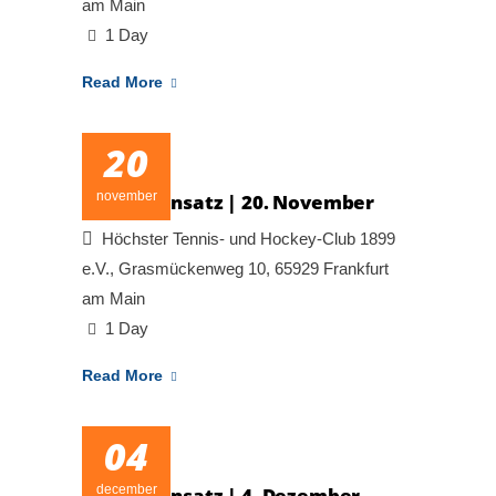
am Main
1 Day
Read More
20
november
Arbeitseinsatz | 20. November
Höchster Tennis- und Hockey-Club 1899
e.V., Grasmückenweg 10, 65929 Frankfurt
am Main
1 Day
Read More
04
december
Arbeitseinsatz | 4. Dezember