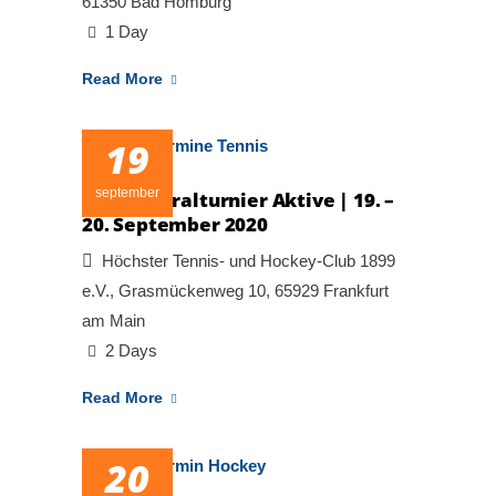
61350 Bad Homburg
1 Day
Read More
19
september
Tages-Spiralturnier Aktive | 19. –
20. September 2020
Höchster Tennis- und Hockey-Club 1899
e.V., Grasmückenweg 10, 65929 Frankfurt
am Main
2 Days
Read More
20