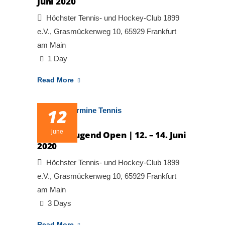
Juni 2020
Höchster Tennis- und Hockey-Club 1899
e.V., Grasmückenweg 10, 65929 Frankfurt
am Main
1 Day
Read More
12
june
6. HTHC Jugend Open | 12. – 14. Juni
2020
Höchster Tennis- und Hockey-Club 1899
e.V., Grasmückenweg 10, 65929 Frankfurt
am Main
3 Days
Read More