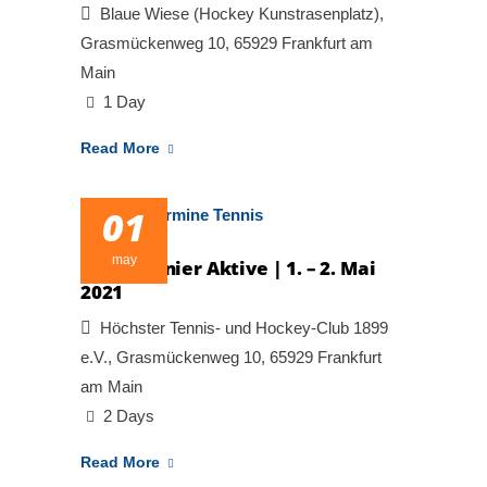
Blaue Wiese (Hockey Kunstrasenplatz),
Grasmückenweg 10, 65929 Frankfurt am
Main
1 Day
Read More
01
may
Tagesturnier Aktive | 1. – 2. Mai
2021
Höchster Tennis- und Hockey-Club 1899
e.V., Grasmückenweg 10, 65929 Frankfurt
am Main
2 Days
Read More