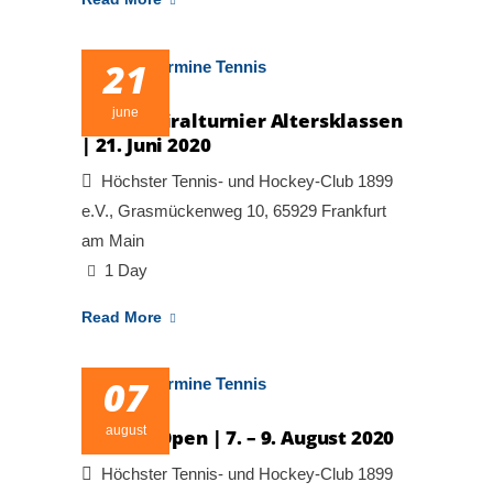
21
june
Tages-Spiralturnier Altersklassen
| 21. Juni 2020
Höchster Tennis- und Hockey-Club 1899
e.V., Grasmückenweg 10, 65929 Frankfurt
am Main
1 Day
Read More
07
august
6. HTHC Open | 7. – 9. August 2020
Höchster Tennis- und Hockey-Club 1899