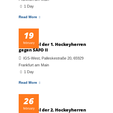
1 Day
Read More
19
february
Heimspiel der 1. Hockeyherren
gegen SAFO II
IGS-West, Palleskestraße 20, 65929
Frankfurt am Main
1 Day
Read More
26
february
Heimspiel der 2. Hockeyherren