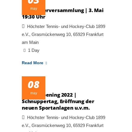
may
Mitgliederversammlung | 3. Mai
19:30 Uhr
Höchster Tennis- und Hockey-Club 1899
e.V., Grasmückenweg 10, 65929 Frankfurt
am Main
1 Day
Read More
08
may
Grand Opening 2022 |
Schnuppertag, Eröffnung der
neuen Sportanlagen u.v.m.
Höchster Tennis- und Hockey-Club 1899
e.V., Grasmückenweg 10, 65929 Frankfurt