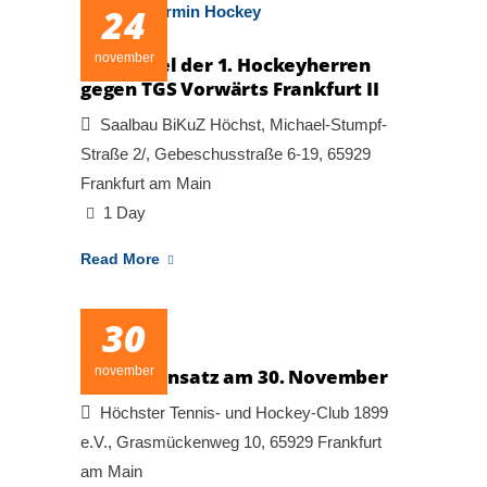
24
november
Heimspiel der 1. Hockeyherren
gegen TGS Vorwärts Frankfurt II
Saalbau BiKuZ Höchst, Michael-Stumpf-
Straße 2/, Gebeschusstraße 6-19, 65929
Frankfurt am Main
1 Day
Read More
30
november
Arbeitseinsatz am 30. November
Höchster Tennis- und Hockey-Club 1899
e.V., Grasmückenweg 10, 65929 Frankfurt
am Main