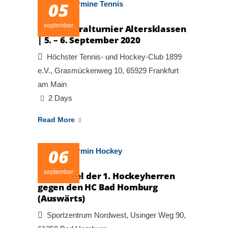
05
september
Tages-Spiralturnier Altersklassen
| 5. – 6. September 2020
Höchster Tennis- und Hockey-Club 1899
e.V., Grasmückenweg 10, 65929 Frankfurt
am Main
2 Days
Read More
06
september
Pokalspiel der 1. Hockeyherren
gegen den HC Bad Homburg
(Auswärts)
Sportzentrum Nordwest, Usinger Weg 90,