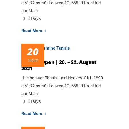
e.V., Grasmückenweg 10, 65929 Frankfurt
am Main
3 Days
Read More
20
august
7. HTHC Open | 20. – 22. August
2021
Höchster Tennis- und Hockey-Club 1899
e.V., Grasmückenweg 10, 65929 Frankfurt
am Main
3 Days
Read More