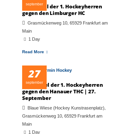
september
Heimspiel der 1. Hockeyherren
gegen den Limburger HC
Grasmückenweg 10, 65929 Frankfurt am
Main
1 Day
Read More
27
september
Pokalspiel der 1. Hockeyherren
gegen den Hanauer THC | 27.
September
Blaue Wiese (Hockey Kunstrasenplatz),
Grasmückenweg 10, 65929 Frankfurt am
Main
1 Day