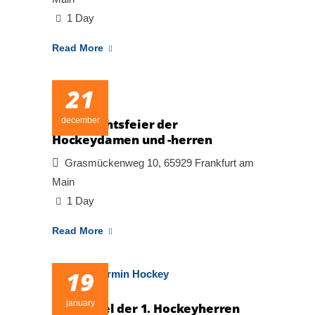
1 Day
Read More
21
december
Weihnachtsfeier der
Hockeydamen und -herren
Grasmückenweg 10, 65929 Frankfurt am
Main
1 Day
Read More
19
january
Heimspiel der 1. Hockeyherren