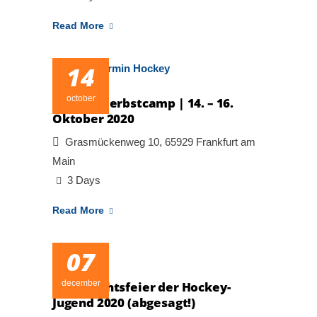
Read More
14
october
Hockey Herbstcamp | 14. – 16.
Oktober 2020
Grasmückenweg 10, 65929 Frankfurt am
Main
3 Days
Read More
07
december
Weihnachtsfeier der Hockey-
Jugend 2020 (abgesagt!)