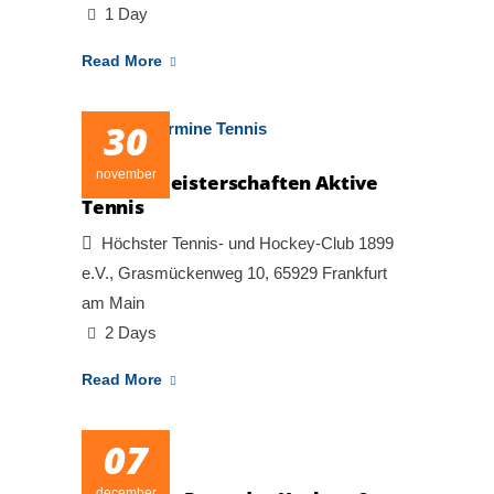
1 Day
Read More
30
november
Bezirksmeisterschaften Aktive
Tennis
Höchster Tennis- und Hockey-Club 1899
e.V., Grasmückenweg 10, 65929 Frankfurt
am Main
2 Days
Read More
07
december