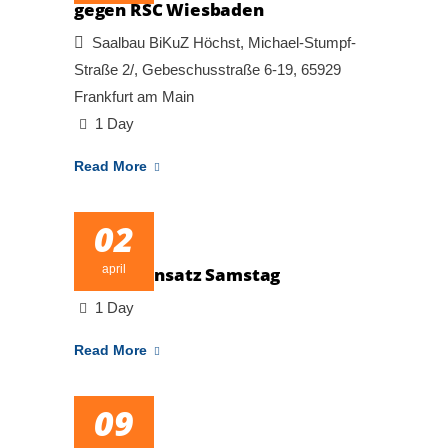
gegen RSC Wiesbaden
Saalbau BiKuZ Höchst, Michael-Stumpf-
Straße 2/, Gebeschusstraße 6-19, 65929
Frankfurt am Main
1 Day
Read More
02
april
Arbeitseinsatz Samstag
1 Day
Read More
09