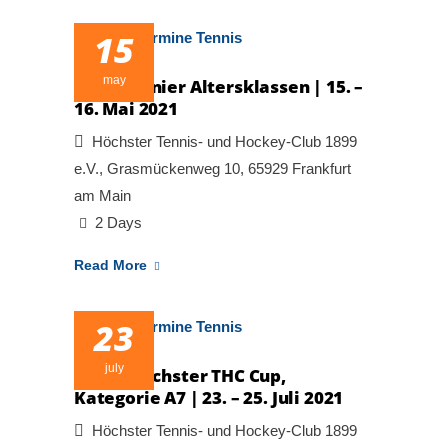
15
may
Tagesturnier Altersklassen | 15. –
16. Mai 2021
Höchster Tennis- und Hockey-Club 1899
e.V., Grasmückenweg 10, 65929 Frankfurt
am Main
2 Days
Read More
23
july
3. DTB Höchster THC Cup,
Kategorie A7 | 23. – 25. Juli 2021
Höchster Tennis- und Hockey-Club 1899