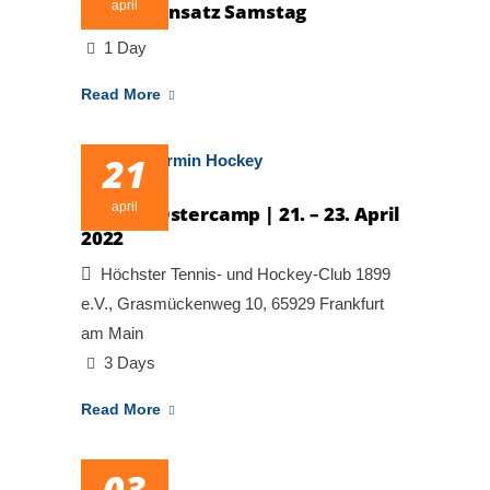
april
Arbeitseinsatz Samstag
1 Day
Read More
21
april
Hockey Ostercamp | 21. – 23. April
2022
Höchster Tennis- und Hockey-Club 1899
e.V., Grasmückenweg 10, 65929 Frankfurt
am Main
3 Days
Read More
03