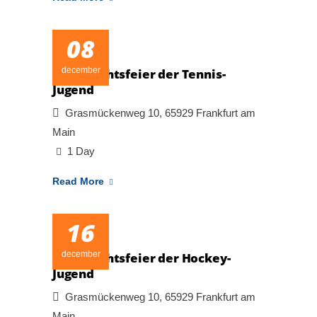
08
december
Weihnachtsfeier der Tennis-
Jugend
Grasmückenweg 10, 65929 Frankfurt am
Main
1 Day
Read More
16
december
Weihnachtsfeier der Hockey-
Jugend
Grasmückenweg 10, 65929 Frankfurt am
Main