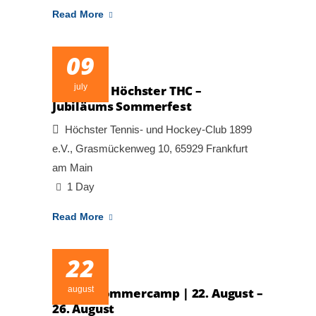
Read More
09
july
123 Jahre Höchster THC –
Jubiläums Sommerfest
Höchster Tennis- und Hockey-Club 1899
e.V., Grasmückenweg 10, 65929 Frankfurt
am Main
1 Day
Read More
22
august
Tennis Sommercamp | 22. August –
26. August