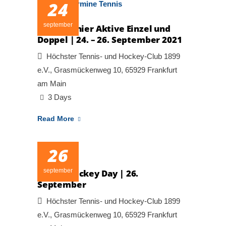
24
september
Tagesturnier Aktive Einzel und
Doppel | 24. – 26. September 2021
Höchster Tennis- und Hockey-Club 1899
e.V., Grasmückenweg 10, 65929 Frankfurt
am Main
3 Days
Read More
26
september
Happy Hockey Day | 26.
September
Höchster Tennis- und Hockey-Club 1899
e.V., Grasmückenweg 10, 65929 Frankfurt