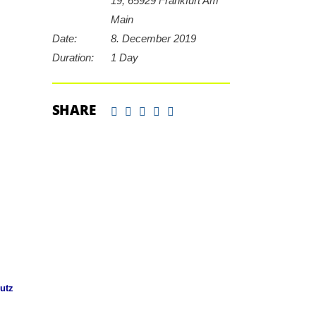
19, 65929 Frankfurt Am
Main
Date:
8. December 2019
Duration:
1 Day
SHARE
utz