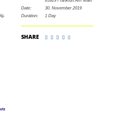
65929 Frankfurt Am Main
Date:
30. November 2019
ig.
Duration:
1 Day
SHARE
utz