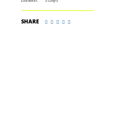
Duration:
5 Days
SHARE