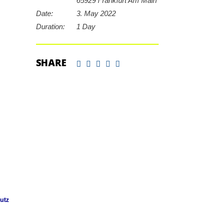
65929 Frankfurt Am Main
Date:
3. May 2022
Duration:
1 Day
SHARE
utz