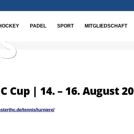
HOCKEY
PADEL
SPORT
MITGLIEDSCHAFT
S
C Cup | 14. – 16. August 2
sterthc.de/tennis/turniere/