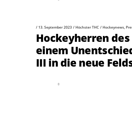
13. September 2023
Höchster THC
Hockeynews
,
Pre
Hockeyherren des 
einem Unentschied
III in die neue Fel
read more