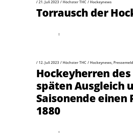
21. Juli 2023
Höchster THC
Hockeynews
Torrausch der Ho
read more
12. Juli 2023
Höchster THC
Hockeynews
,
Pressemel
Hockeyherren des
späten Ausgleich u
Saisonende einen 
1880
read more