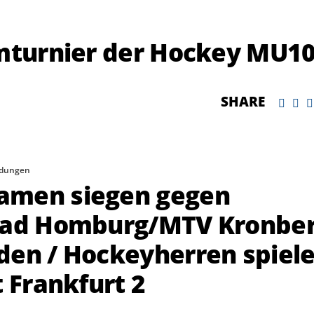
imturnier der Hockey MU1
SHARE
ldungen
amen siegen gegen
 Bad Homburg/MTV Kronbe
den / Hockeyherren spiel
t Frankfurt 2