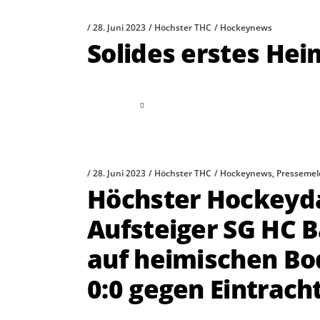
28. Juni 2023
Höchster THC
Hockeynews
Solides erstes He
read more
28. Juni 2023
Höchster THC
Hockeynews
,
Presseme
Höchster Hockeyd
Aufsteiger SG HC
auf heimischen Bo
0:0 gegen Eintrach