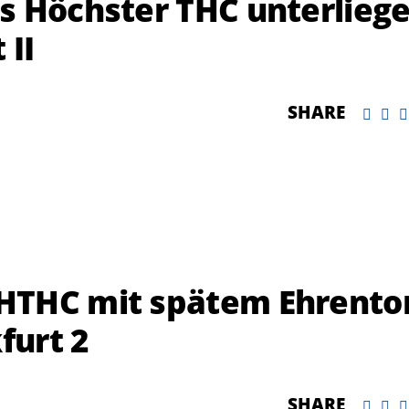
s Höchster THC unterlieg
 II
SHARE
HTHC mit spätem Ehrento
furt 2
SHARE