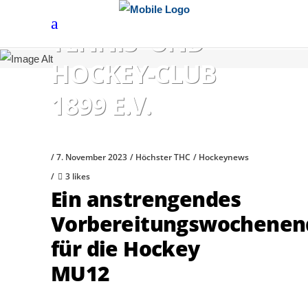
HÖCHSTER
TENNIS- UND
HOCKEY-CLUB
1899 E.V.
7. November 2023
Höchster THC
Hockeynews
3 likes
Ein anstrengendes
Vorbereitungswochenen
für die Hockey
MU12