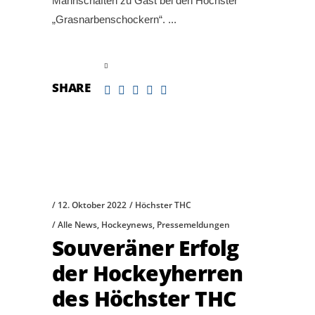
Mannschaften zu Gast bei den Höchster
„Grasnarbenschockern“.
read more
SHARE
12. Oktober 2022
Höchster THC
Alle News
,
Hockeynews
,
Pressemeldungen
Souveräner Erfolg
der Hockeyherren
des Höchster THC