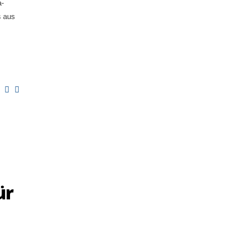
a-
s aus
ür