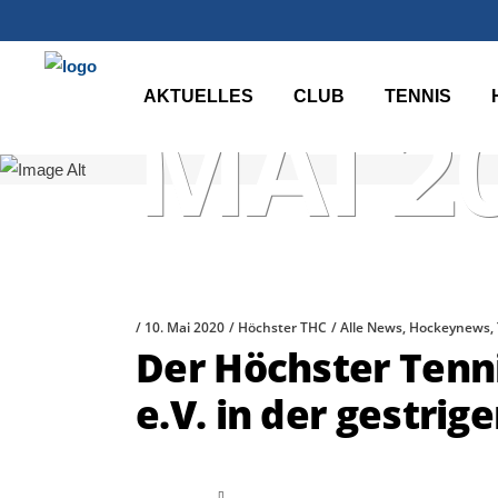
AKTUELLES
CLUB
TENNIS
MAI 2
10. Mai 2020
Höchster THC
Alle News
,
Hockeynews
,
Der Höchster Tenn
e.V. in der gestri
read more