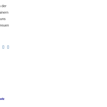
h der
ainern
 uns
freuen
utz