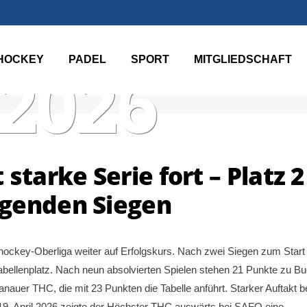
HOCKEY
PADEL
SPORT
MITGLIEDSCHAFT
 2026
starke Serie fort – Platz 2
ugenden Siegen
ockey-Oberliga weiter auf Erfolgskurs. Nach zwei Siegen zum Start 
abellenplatz. Nach neun absolvierten Spielen stehen 21 Punkte zu B
nauer THC, die mit 23 Punkten die Tabelle anführt. Starker Auftakt b
. April 2026 zeigte der Höchster THC auswärts bei SAFO eine