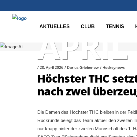
AKTUELLES
CLUB
TENNIS
APRIL
28. April 2026
Darius Griebenow
Hockeynews
Höchster THC setzt 
nach zwei überze
Die Damen des Höchster THC bleiben in der Feldh
Rückrunde belegt das Team aktuell den zweiten T
nur knapp hinter der zweiten Mannschaft des 1. Ha
SAFO Zum Rückrundenauftakt am Sonntag, den 19