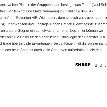
ken zweiten Platz in der Gruppenphase besiegte das Team (Neel Seil
thieu Mollenkopf und Malte Neumann) im Halbfinale den SG
ter auf den Favoriten VfR Wiesbaden, dem sie sich wie zuvor schon i
4). Teamkapitän und Finaltags-Coach Patrick Blewitt fasste zusam
aren unsere Gegner einfach etwas erfahrener. Doch hier können wir
ieder an!“ Die Basis für den sportlichen Erfolg legte der Höchster THC
rage übertrifft alle Erwartungen: Selbst Regen hält die Spieler nicht
zieht das neue Angebot auch viele Gäste von außerhalb an, die den
SHARE