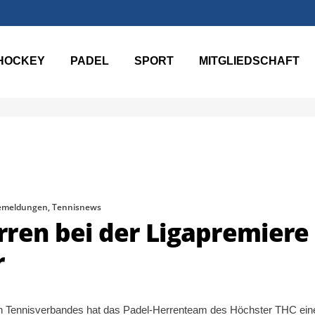
ESSENME
HOCKEY
PADEL
SPORT
MITGLIEDSCHAFT
emeldungen
,
Tennisnews
rren bei der Ligapremiere
r
en Tennisverbandes hat das Padel-Herrenteam des Höchster THC ein