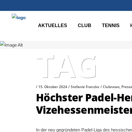
VIZEH
AKTUELLES
CLUB
TENNIS
TAG
15. Oktober 2024
Stefanie Franzke
Clubnews
,
Press
Höchster Padel-He
Vizehessenmeiste
In der neu gegründeten Padel-Liga des hessisch