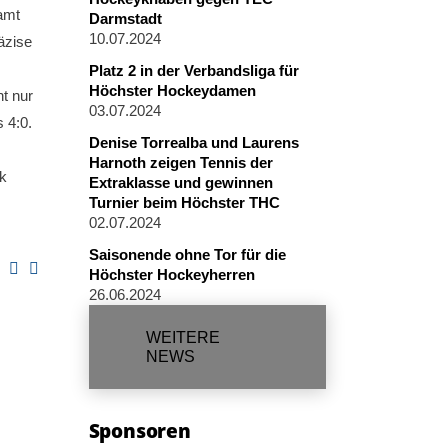
amt
Darmstadt
10.07.2024
äzise
Platz 2 in der Verbandsliga für
Höchster Hockeydamen
t nur
03.07.2024
 4:0.
Denise Torrealba und Laurens
Harnoth zeigen Tennis der
yk
Extraklasse und gewinnen
Turnier beim Höchster THC
02.07.2024
Saisonende ohne Tor für die
Höchster Hockeyherren
26.06.2024
WEITERE
NEWS
Sponsoren