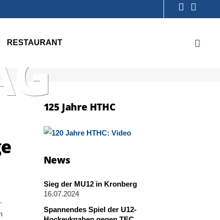
RESTAURANT
AG
125 Jahre HTHC
ge
News
Sieg der MU12 in Kronberg
16.07.2024
.
Spannendes Spiel der U12-
n
Hockeyknaben gegen TEC