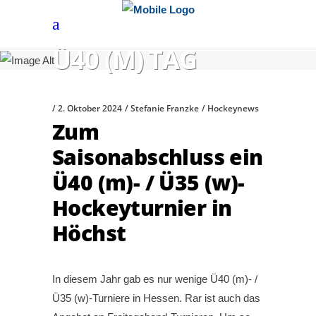
Ü40 (M) TAG
2. Oktober 2024
Stefanie Franzke
Hockeynews
Zum
Saisonabschluss ein
Ü40 (m)- / Ü35 (w)-
Hockeyturnier in
Höchst
In diesem Jahr gab es nur wenige Ü40 (m)- /
Ü35 (w)-Turniere in Hessen. Rar ist auch das