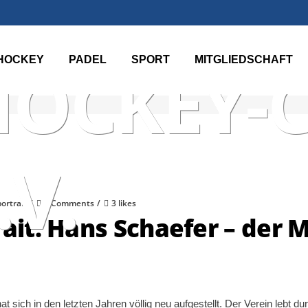
TER TEN
HOCKEY
PADEL
SPORT
MITGLIEDSCHAFT
HOCKEY-
.V.
ortrait
0 Comments
3 likes
rait: Hans Schaefer – der
 sich in den letzten Jahren völlig neu aufgestellt. Der Verein lebt 