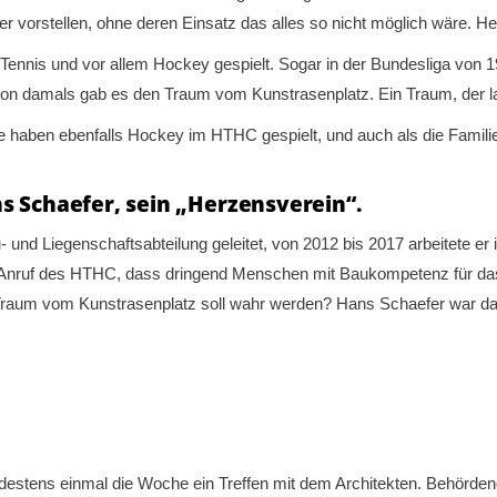
der vorstellen, ohne deren Einsatz das alles so nicht möglich wäre. H
nnis und vor allem Hockey gespielt. Sogar in der Bundesliga von 19
chon damals gab es den Traum vom Kunstrasenplatz. Ein Traum, der l
haben ebenfalls Hockey im HTHC gespielt, und auch als die Familie 
ns Schaefer, sein „Herzensverein“.
- und Liegenschaftsabteilung geleitet, von 2012 bis 2017 arbeitete 
er Anruf des HTHC, dass dringend Menschen mit Baukompetenz für da
Traum vom Kunstrasenplatz soll wahr werden? Hans Schaefer war dab
ndestens einmal die Woche ein Treffen mit dem Architekten. Behör