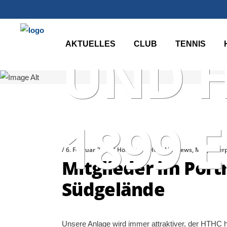
HÖCHS
AKTUELLES
CLUB
TENNIS
UND 
1899 E
6. Februar 2021
Höchster THC
Alle News
,
Mitgliederp
Mitglieder im Port
Südgelände
Unsere Anlage wird immer attraktiver, der HTHC hat