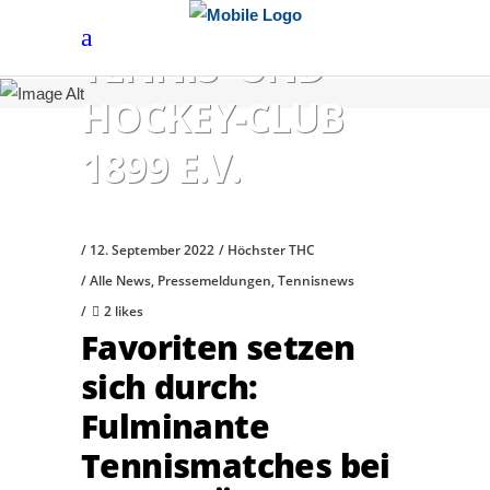
HÖCHSTER
TENNIS- UND
HOCKEY-CLUB
1899 E.V.
12. September 2022
Höchster THC
Alle News
,
Pressemeldungen
,
Tennisnews
2 likes
Favoriten setzen
sich durch:
Fulminante
Tennismatches bei