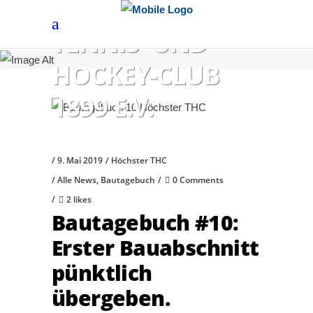
HÖCHSTER
TENNIS- UND
HOCKEY-CLUB
1899 E.V.
9. Mai 2019
Höchster THC
Alle News
,
Bautagebuch
0 Comments
2 likes
Bautagebuch #10:
Erster Bauabschnitt
pünktlich
übergeben.