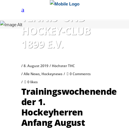
HÖCHSTER
TENNIS- UND
HOCKEY-CLUB
1899 E.V.
8. August 2019
Höchster THC
Alle News
,
Hockeynews
0 Comments
0 likes
Trainingswochenende
der 1.
Hockeyherren
Anfang August