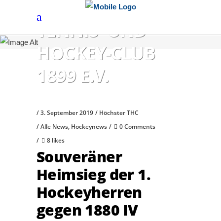
HÖCHSTER
TENNIS- UND
HOCKEY-CLUB
1899 E.V.
3. September 2019
Höchster THC
Alle News
,
Hockeynews
0 Comments
8 likes
Souveräner
Heimsieg der 1.
Hockeyherren
gegen 1880 IV