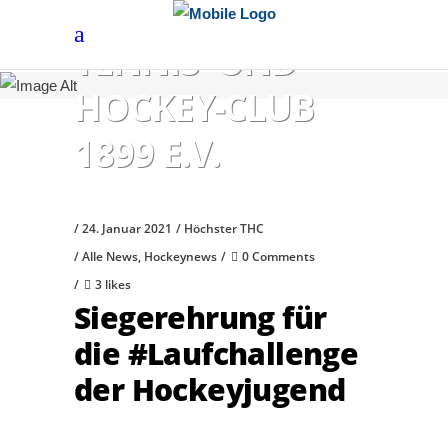
HÖCHSTER
TENNIS- UND
HOCKEY-CLUB
1899 E.V.
24. Januar 2021
Höchster THC
Alle News
,
Hockeynews
0 Comments
3 likes
Siegerehrung für
die #Laufchallenge
der Hockeyjugend