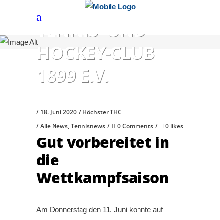
HÖCHSTER
TENNIS- UND
HOCKEY-CLUB
1899 E.V.
18. Juni 2020
Höchster THC
Alle News
,
Tennisnews
0 Comments
0 likes
Gut vorbereitet in
die
Wettkampfsaison
Am Donnerstag den 11. Juni konnte auf