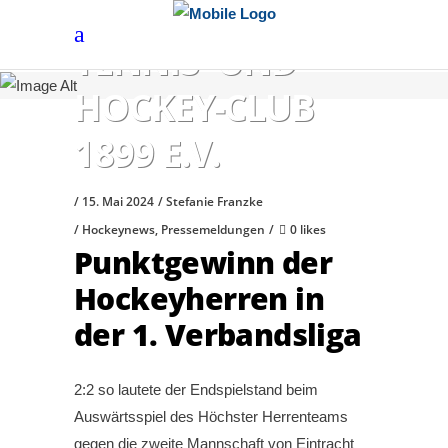
HÖCHSTER
TENNIS- UND
HOCKEY-CLUB
1899 E.V.
15. Mai 2024
Stefanie Franzke
Hockeynews
,
Pressemeldungen
0 likes
Punktgewinn der
Hockeyherren in
der 1. Verbandsliga
2:2 so lautete der Endspielstand beim
Auswärtsspiel des Höchster Herrenteams
gegen die zweite Mannschaft von Eintracht