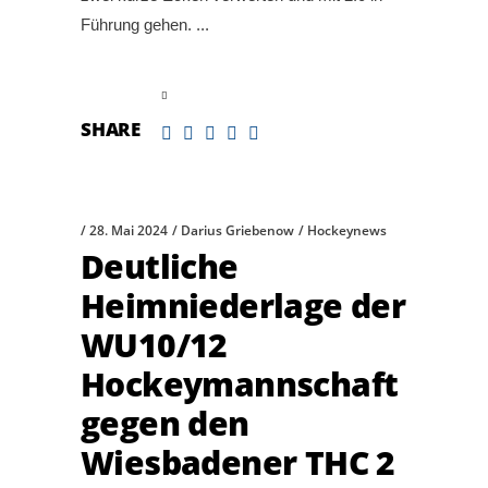
Führung gehen.
read more
SHARE
28. Mai 2024
Darius Griebenow
Hockeynews
Deutliche
Heimniederlage der
WU10/12
Hockeymannschaft
gegen den
Wiesbadener THC 2