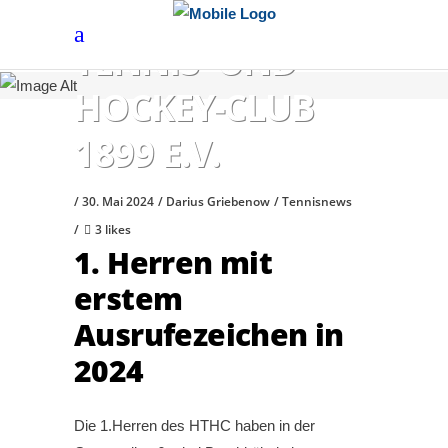
HÖCHSTER
TENNIS- UND
HOCKEY-CLUB
1899 E.V.
30. Mai 2024
Darius Griebenow
Tennisnews
3 likes
1. Herren mit
erstem
Ausrufezeichen in
2024
Die 1.Herren des HTHC haben in der