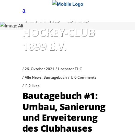
HÖCHSTER
TENNIS- UND
HOCKEY-CLUB
1899 E.V.
26. Oktober 2021
Höchster THC
Alle News
,
Bautagebuch
0 Comments
2 likes
Bautagebuch #1:
Umbau, Sanierung
und Erweiterung
des Clubhauses