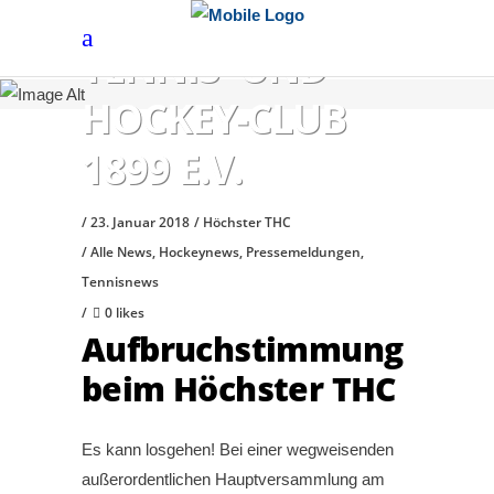
HÖCHSTER
TENNIS- UND
HOCKEY-CLUB
1899 E.V.
23. Januar 2018
Höchster THC
Alle News
,
Hockeynews
,
Pressemeldungen
,
Tennisnews
0 likes
Aufbruchstimmung
beim Höchster THC
Es kann losgehen! Bei einer wegweisenden
außerordentlichen Hauptversammlung am