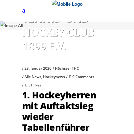
HÖCHSTER
TENNIS- UND
HOCKEY-CLUB
1899 E.V.
23. Januar 2020
Höchster THC
Alle News
,
Hockeynews
0 Comments
31 likes
1. Hockeyherren
mit Auftaktsieg
wieder
Tabellenführer