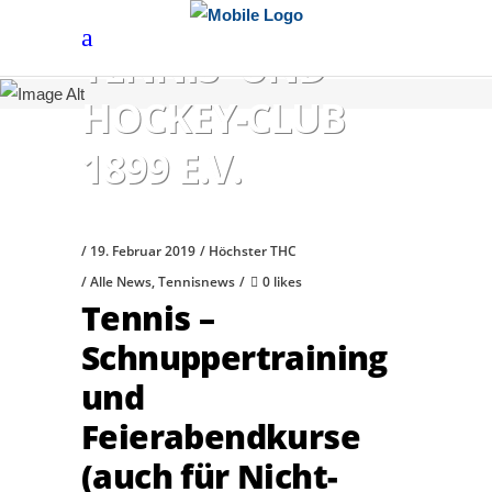
HÖCHSTER
TENNIS- UND
HOCKEY-CLUB
1899 E.V.
19. Februar 2019
Höchster THC
Alle News
,
Tennisnews
0 likes
Tennis –
Schnuppertraining
und
Feierabendkurse
(auch für Nicht-