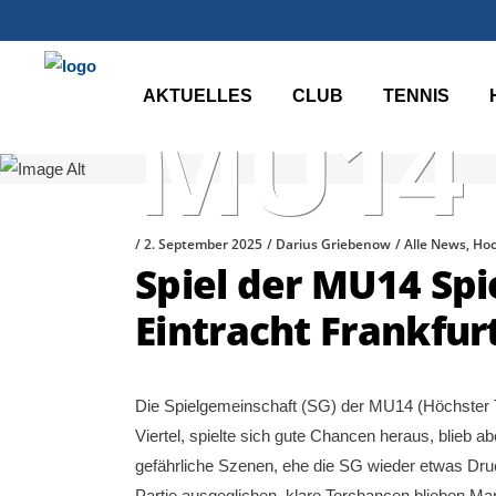
AKTUELLES
CLUB
TENNIS
MU14
2. September 2025
Darius Griebenow
Alle News
,
Ho
Spiel der MU14 Sp
Eintracht Frankfur
Die Spielgemeinschaft (SG) der MU14 (Höchster 
Viertel, spielte sich gute Chancen heraus, blieb 
gefährliche Szenen, ehe die SG wieder etwas Druc
Partie ausgeglichen, klare Torchancen blieben M