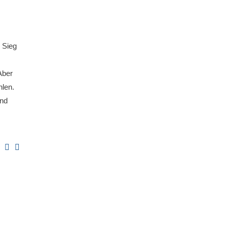
 Sieg
Aber
hlen.
and