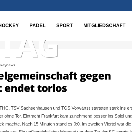
HOCKEY
PADEL
SPORT
MITGLIEDSCHAFT
 TAG
ckeynews
ielgemeinschaft gegen
t endet torlos
THC, TSV Sachsenhausen und TGS Vorwärts) starteten stark ins er
aber ohne Tor. Eintracht Frankfurt kam zunehmend besser ins Spiel und
k machte. Nach 15 Minuten stand es 0:0. Im zweiten Viertel war die
angelware. Ein unübersichtlicher Moment vor dem Tor der SG sorgte 