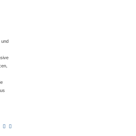
 und
nsive
cen,
ie
aus