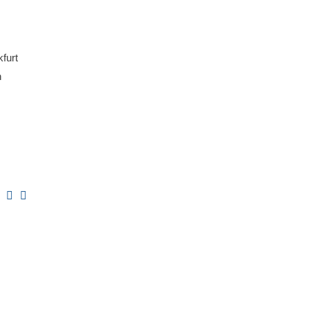
furt
n