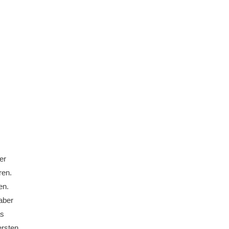
er
ren.
en.
aber
as
ersten