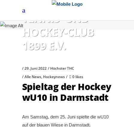
HÖCHSTER
TENNIS- UND
HOCKEY-CLUB
1899 E.V.
29. Juni 2022
Höchster THC
Alle News
,
Hockeynews
0 likes
Spieltag der Hockey
wU10 in Darmstadt
Am Samstag, dem 25. Juni spielte die wU10
auf der blauen Wiese in Darmstadt.