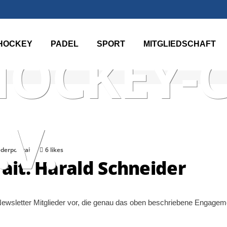
TER TEN
HOCKEY
PADEL
SPORT
MITGLIEDSCHAFT
HOCKEY-
.V.
ederportrait
6 likes
rait: Harald Schneider
 Newsletter Mitglieder vor, die genau das oben beschriebene Engageme