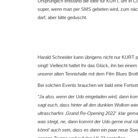
Ursprünglich entstand die Idee für KURT, um in C
super, wenn man per SMS gebeten wird, zum näch
darf, aber bitte geduscht.
Harald Schneider kann übrigens nicht nur KURT pr
singt! Vielleicht hattet Ihr das Glück, ihn bei e
unserer alten Tennishalle mit dem Film Blues Bro
Bei solchen Events brauchen wir bald eine Fortsetz
“Ja also, wenn der Udo eingeladen wird, dann kom
sagt euch, dass hinter all den dunklen Wolken wi
ultrascharfes ‚Grand Re-Opening 2022’ klar gema
was steigt, ne, dann kommt der Udo gerne mal rü
könnt‘ auch sein, dass es dann ein paar neue So