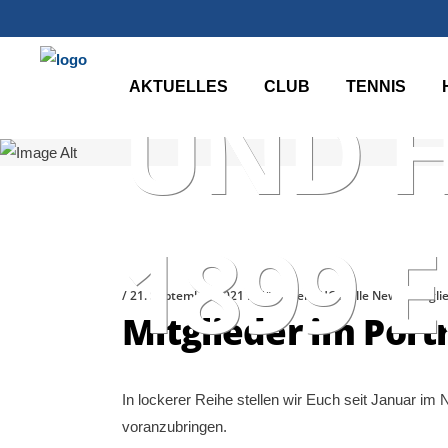
HÖCHS
AKTUELLES
CLUB
TENNIS
UND 
1899 E
21. September 2021
Höchster THC
Alle News
,
Mitgli
Mitglieder im Port
In lockerer Reihe stellen wir Euch seit Januar im
voranzubringen.