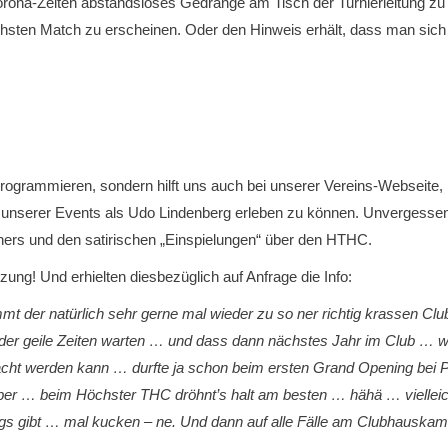
orona-Zeiten abstandsloses Gedränge am Tisch der Turnierleitung zu
sten Match zu erscheinen. Oder den Hinweis erhält, dass man sich
ogrammieren, sondern hilft uns auch bei unserer Vereins-Webseite, 
inem unserer Events als Udo Lindenberg erleben zu können. Unvergess
thers und den satirischen „Einspielungen“ über den HTHC.
ung! Und erhielten diesbezüglich auf Anfrage die Info:
mt der natürlich sehr gerne mal wieder zu so ner richtig krassen C
eder geile Zeiten warten … und dass dann nächstes Jahr im Club … we
cht werden kann … durfte ja schon beim ersten Grand Opening bei P
ber … beim Höchster THC dröhnt’s halt am besten … hähä … vielleich
ngs gibt … mal kucken – ne. Und dann auf alle Fälle am Clubhauskam