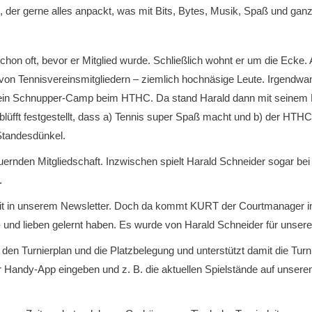
, der gerne alles anpackt, was mit Bits, Bytes, Musik, Spaß und ganz v
n oft, bevor er Mitglied wurde. Schließlich wohnt er um die Ecke. A
g von Tennisvereinsmitgliedern – ziemlich hochnäsige Leute. Irgendwa
eit ein Schnupper-Camp beim HTHC. Da stand Harald dann mit seinem
lüfft festgestellt, dass a) Tennis super Spaß macht und b) der HTHC
 Standesdünkel.
uernden Mitgliedschaft. Inzwischen spielt Harald Schneider sogar be
.
rait in unserem Newsletter. Doch da kommt KURT der Courtmanager i
und lieben gelernt haben. Es wurde von Harald Schneider für unseren
n Turnierplan und die Platzbelegung und unterstützt damit die Turni
r Handy-App eingeben und z. B. die aktuellen Spielstände auf unser