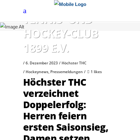
HÖCHSTER
TENNIS- UND
HOCKEY-CLUB
1899 E.V.
6. Dezember 2023
Höchster THC
Hockeynews
,
Pressemeldungen
1 likes
Höchster THC
verzeichnet
Doppelerfolg:
Herren feiern
ersten Saisonsieg,
Damen setzen