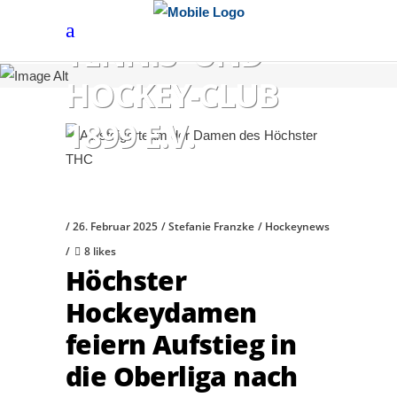
HÖCHSTER
TENNIS- UND
HOCKEY-CLUB
1899 E.V.
26. Februar 2025
Stefanie Franzke
Hockeynews
8 likes
Höchster
Hockeydamen
feiern Aufstieg in
die Oberliga nach