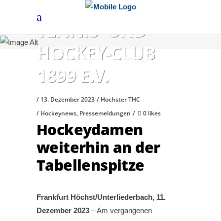
HÖCHSTER
TENNIS- UND
HOCKEY-CLUB
1899 E.V.
13. Dezember 2023
Höchster THC
Hockeynews
,
Pressemeldungen
0 likes
Hockeydamen
weiterhin an der
Tabellenspitze
Frankfurt Höchst/Unterliederbach, 11.
Dezember 2023
– Am vergangenen