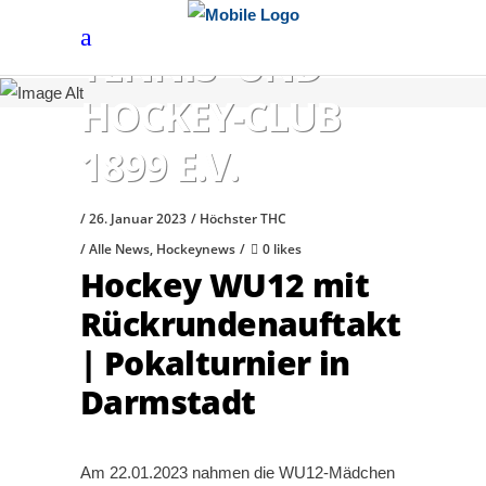
HÖCHSTER
TENNIS- UND
HOCKEY-CLUB
1899 E.V.
26. Januar 2023
Höchster THC
Alle News
,
Hockeynews
0 likes
Hockey WU12 mit
Rückrundenauftakt
| Pokalturnier in
Darmstadt
Am 22.01.2023 nahmen die WU12-Mädchen