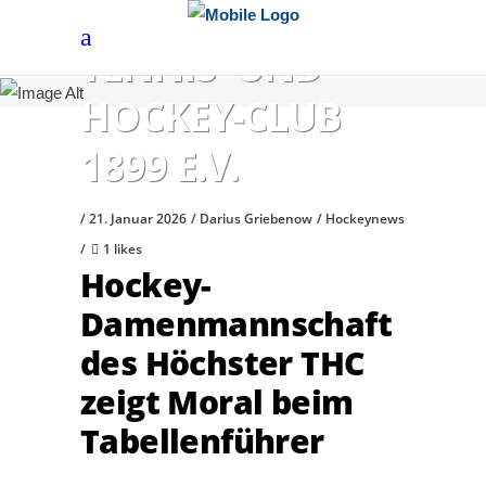
HÖCHSTER
TENNIS- UND
HOCKEY-CLUB
1899 E.V.
21. Januar 2026
Darius Griebenow
Hockeynews
1 likes
Hockey-
Damenmannschaft
des Höchster THC
zeigt Moral beim
Tabellenführer