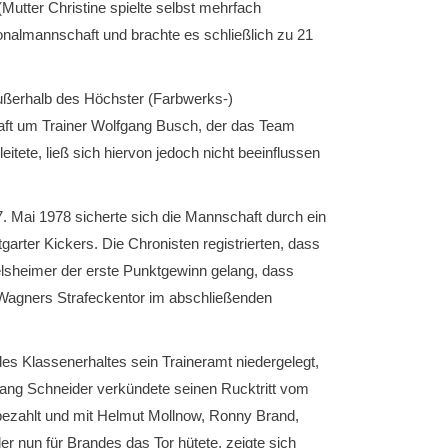
Mutter Christine spielte selbst mehrfach
ionalmannschaft und brachte es schließlich zu 21
ußerhalb des Höchster (Farbwerks-)
aft um Trainer Wolfgang Busch, der das Team
itete, ließ sich hiervon jedoch nicht beeinflussen
Mai 1978 sicherte sich die Mannschaft durch ein
arter Kickers. Die Chronisten registrierten, dass
lsheimer der erste Punktgewinn gelang, dass
 Wagners Strafeckentor im abschließenden
s Klassenerhaltes sein Traineramt niedergelegt,
gang Schneider verkündete seinen Rucktritt vom
 bezahlt und mit Helmut Mollnow, Ronny Brand,
 nun für Brandes das Tor hütete, zeigte sich