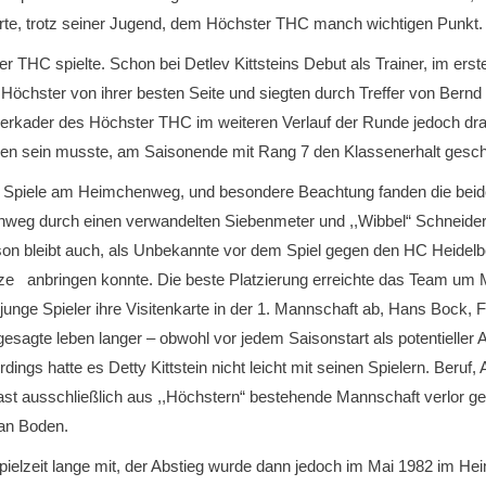
erte, trotz seiner Jugend, dem Höchster THC manch wichtigen Punkt.
er THC spielte. Schon bei Detlev Kittsteins Debut als Trainer, im er
Höchster von ihrer besten Seite und siegten durch Treffer von Bern
ielerkader des Höchster THC im weiteren Verlauf der Runde jedoch d
eden sein musste, am Saisonende mit Rang 7 den Klassenerhalt gesch
re Spiele am Heimchenweg, und besondere Beachtung fanden die beid
nweg durch einen verwandelten Siebenmeter und ,,Wibbel“ Schneider
on bleibt auch, als Unbekannte vor dem Spiel gegen den HC Heidelbe
tze anbringen konnte. Die beste Platzierung erreichte das Team um 
junge Spieler ihre Visitenkarte in der 1. Mannschaft ab, Hans Bock,
esagte leben langer – obwohl vor jedem Saisonstart als potentieller 
dings hatte es Detty Kittstein nicht leicht mit seinen Spielern. Beruf,
ast ausschließlich aus ,,Höchstern“ bestehende Mannschaft verlor geg
 an Boden.
pielzeit lange mit, der Abstieg wurde dann jedoch im Mai 1982 im Hei