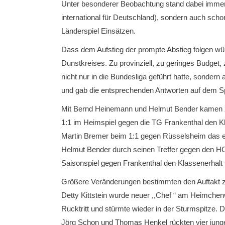
Unter besonderer Beobachtung stand dabei immer Ul
international für Deutschland), sondern auch scho
Länderspiel Einsätzen.
Dass dem Aufstieg der prompte Abstieg folgen w
Dunstkreises. Zu provinziell, zu geringes Budge
nicht nur in die Bundesliga geführt hatte, sondern
und gab die entsprechenden Antworten auf dem Spi
Mit Bernd Heinemann und Helmut Bender kamen zu
1:1 im Heimspiel gegen die TG Frankenthal den Kla
Martin Bremer beim 1:1 gegen Rüsselsheim das er
Helmut Bender durch seinen Treffer gegen den HC
Saisonspiel gegen Frankenthal den Klassenerhalt 
Größere Veränderungen bestimmten den Auftakt zu
Detty Kittstein wurde neuer ,,Chef “ am Heimche
Rucktritt und stürmte wieder in der Sturmspitze.
Jörg Schon und Thomas Henkel rückten vier junge 