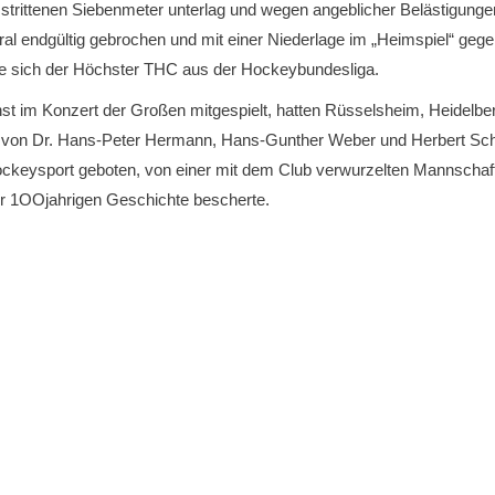
trittenen Siebenmeter unterlag und wegen angeblicher Belästigungen
ral endgültig gebrochen und mit einer Niederlage im „Heimspiel“ ge
te sich der Höchster THC aus der Hockeybundesliga.
hst im Konzert der Großen mitgespielt, hatten Rüsselsheim, Heidelb
ng von Dr. Hans-Peter Hermann, Hans-Gunther Weber und Herbert Sch
Hockeysport geboten, von einer mit dem Club verwurzelten Mannscha
ber 1OOjahrigen Geschichte bescherte.