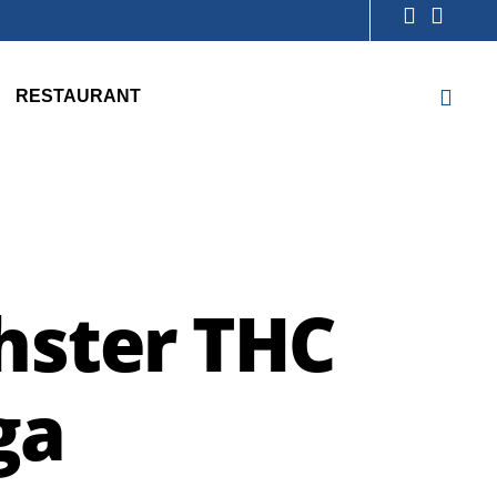
RESTAURANT
hster THC
ga