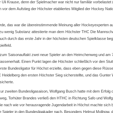
i Krause, denn der Spielmacher war nicht nur familiär vorbelastet (
n vor dem Aufstieg der Höchster etabliertes Mitglied der Hockey Nat
ürde, das war die übereinstimmende Meinung aller Hockeyexperten a
t, zu wenig Substanz attestierte man dem Höchster THC Die Mannsch
 auch durch das erste Jahr in der höchsten deutschen Spielklasse begle
elfeld.
m Saisonauftakt zwei neue Spieler an den Heimchenweg und am 7. 
ssenerhalt. Einen Punkt lagen die Höchster schließlich vor den Stuttg
ste Bundesligator für Höchst erzielte, dass eben gegen diese Rüsse
 Heidelberg den ersten Höchster Sieg sicherstellte, und das Gunter
sicherte.
r zweiten Bundesligasaison, Wolfgang Busch hatte mit dem Erfolg de
nweg, Torhüter Brandes verließ den HTHC in Richtung Safo und Wolf
 Die nach wie vor herausragende Jugendarbeit in Höchst machte sich
Spieler in den Bundesligakader nach. Besonders Helmut Mollnow, der