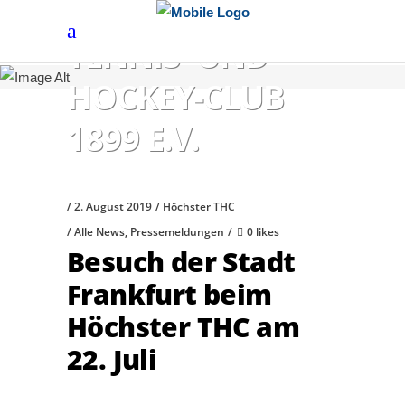
HÖCHSTER
TENNIS- UND
HOCKEY-CLUB
1899 E.V.
2. August 2019
Höchster THC
Alle News
,
Pressemeldungen
0 likes
Besuch der Stadt
Frankfurt beim
Höchster THC am
22. Juli