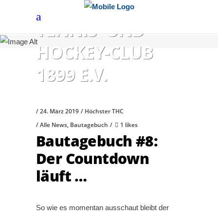
HÖCHSTER
TENNIS- UND
HOCKEY-CLUB
1899 E.V.
24. März 2019
Höchster THC
Alle News
,
Bautagebuch
1 likes
Bautagebuch #8:
Der Countdown
läuft …
So wie es momentan ausschaut bleibt der